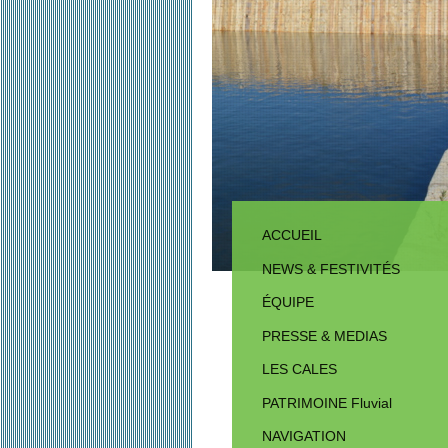
ACCUEIL
NEWS & FESTIVITÉS
ÉQUIPE
PRESSE & MEDIAS
LES CALES
PATRIMOINE Fluvial
NAVIGATION