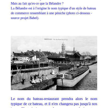
Mais au fait qu'es-ce que la Bélandre ?
La Bélandre est à l'origine le nom typique d'un style de bateau
de commerce ressemblant à une péniche (photo ci-dessous -
.
source projet.Babel)
Le nom du bateau-restaurant prendra alors le nom
typique de ce bateau, et il n'en changera pas jusqu'à nos