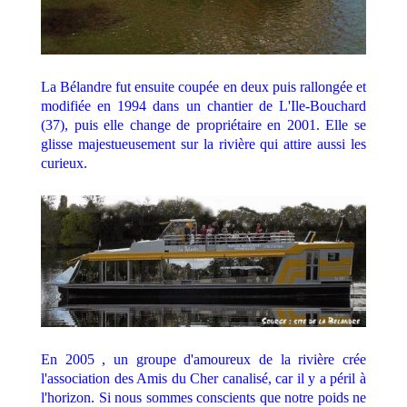
La Bélandre fut ensuite coupée en deux puis rallongée et
modifiée en 1994 dans un chantier de L'Ile-Bouchard
(37), puis elle change de propriétaire en 2001. Elle se
glisse majestueusement sur la rivière qui attire aussi les
curieux.
En 2005 , un groupe d'amoureux de la rivière crée
l'association des Amis du Cher canalisé, car il y a péril à
l'horizon. Si nous sommes conscients que notre poids ne