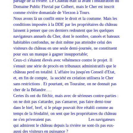
partage de la rivière. Le Château était là avant l'instauration du
Domaine Public Fluvial par Colbert, mais le Cher est inscrit
comme rivière domaniale de Vierzon à Tours.
Nous avons là un conflit entre le droit et la coutume. Mais les
conditions imposées à la DDE par les propriétaires du château
laissent à penser que ces derniers redoutent que les quelques
navigateurs annuels du Cher, dont le nombre, canoés et bateaux
habitables confondus, ne doit même pas atteindre celui des
visiteurs du château en une seule demi-journée, ne constituent
pour eux un manque à gagner insupportable;
Ceux-ci s'étaient élevés avec véhémence contre le projet.
Il
s'ensuit une série de procès en tribunaux administratifs que le
château perd en totalité. L'affaire ira jusqu'en Conseil d'Etat,
et, en fin de compte, la société en création utilisera le Cher
sans restrictions . Et pourtant, en Touraine, on ne donnait pas
cher de la Bélandre.....
Certes ils ont du fléchir, mais avec de sérieuses contre-parties :
on ne doit pas s'attarder, pas s'amarrer, pas faire demi-tour
dans le bief, bref, si le péage pouvait être rétabli comme au
temps de la féodalité, on sent que les propriétaires du château
ne s'en priveraient pas. Les navigateurs
qui admirent le château depuis la rivière ne sont-ils pas eux-
aussi des visiteurs en puissance ?