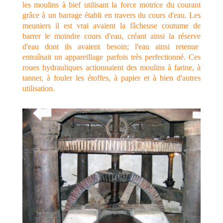
les moulins à bief utilisant la force motrice du courant
grâce à un barrage établi en travers du cours d'eau. Les
meuniers il est vrai avaient la fâcheuse coutume de
barrer le moindre cours d'eau, créant ainsi la réserve
d'eau dont ils avaient besoin; l'eau ainsi retenue
entraînait un appareillage parfois très perfectionné. Ces
roues hydrauliques actionnaient des moulins à farine, à
tanner, à fouler les étoffes, à papier et à bien d'autres
utilisation.