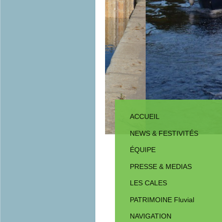
ACCUEIL
NEWS & FESTIVITÉS
ÉQUIPE
PRESSE & MEDIAS
LES CALES
PATRIMOINE Fluvial
NAVIGATION