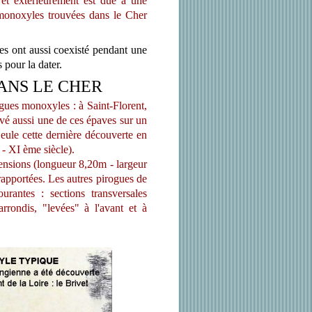
 et extérieurement est due à une
monoxyles trouvées dans le Cher
es ont aussi coexisté pendant une
 pour la dater.
ANS LE CHER
ogues monoxyles : à Saint-Florent,
uvé aussi une de ces épaves sur un
Seule cette dernière découverte en
 - XI ème siècle).
ensions (longueur 8,20m - largeur
rapportées. Les autres pirogues de
urantes : sections transversales
arrondis, "levées" à l'avant et à