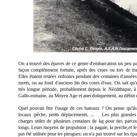
On a trouvé des épaves de ce genre d'embarcation un peu pa
façon complètement fortuite, après des crues ou lors de tr
Elles étaient restées enfouies pendant des centaines d'année
morts, ou au fond d'anciens lits des cours d'eau. On sait qu'e
très longue période, probablement depuis le Néolithique, à
Gallo-romaine, au Moyen Age et anecdotiquement, au début 
Quel pouvait être l'usage de ces bateaux ? On pense qu'ils 
locaux :pêche, petits déplacements, ... Les plus grandes 
charges utiles de plusieurs centaines de kg pour des parc
longs. Leurs moyens de propulsion : la pagaie, la perche,et le
pas été utilisée pour les pirogues: on n'a pas trouvé sur les é