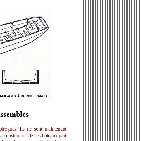
assemblés
pirogues. Ils ne sont maintenant
a constitution de ces bateaux part