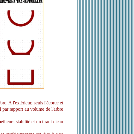
re. A l'extérieur, seuls l'écorce et
 par rapport au volume de l'arbre
lleurs stabilité et un tirant d'eau