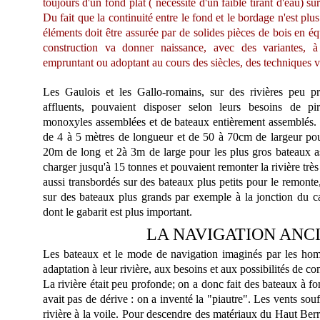
toujours d'un fond plat ( nécessité d'un faible tirant d'eau) s
Du fait que la continuité entre le fond et le bordage n'est pl
éléments doit être assurée par de solides pièces de bois en é
construction va donner naissance, avec des variantes, à
empruntant ou adoptant au cours des siècles, des techniques ve
Les Gaulois et les Gallo-romains, sur des rivières peu 
affluents, pouvaient disposer selon leurs besoins de p
monoxyles assemblées et de bateaux entièrement assemblés. 
de 4 à 5 mètres de longueur et de 50 à 70cm de largeur pour
20m de long et 2à 3m de large pour les plus gros bateaux a
charger jusqu'à 15 tonnes et pouvaient remonter la rivière trè
aussi transbordés sur des bateaux plus petits pour le remont
sur des bateaux plus grands par exemple à la jonction du c
dont le gabarit est plus important.
LA NAVIGATION ANC
Les bateaux et le mode de navigation imaginés par les hom
adaptation à leur rivière, aux besoins et aux possibilités de co
La rivière était peu profonde; on a donc fait des bateaux à fond
avait pas de dérive : on a inventé la "piautre". Les vents souff
rivière à la voile. Pour descendre des matériaux du Haut Berry