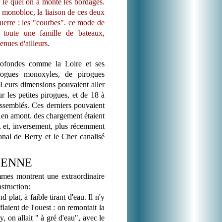
ur le quel on a monté les bordages.
us monobloc, la liaison de ces deux
querre : les "courbes". ce mode de
 toute une famille de bateaux,
nues d'ailleurs.
profondes comme la Loire et ses
irogues monoxyles, de pirogues
Leurs dimensions pouvaient aller
 les petites pirogues, et de 18 à
ssemblés. Ces derniers pouvaient
s en amont. des chargement étaient
e, et, inversement, plus récemment
anal de Berry et le Cher canalisé
IENNE
mes montrent une extraordinaire
nstruction:
 plat, à faible tirant d'eau. Il n'y
laient de l'ouest : on remontait la
, on allait " à gré d'eau", avec le