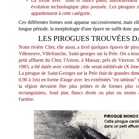
La forme avec "fond et flancs plans, intérieurement
évolution technologique plus poussée. Les pirogues 
appartiennent à cette catégorie.
Ces différentes formes sont apparue successivement, mais ell
longue période. la morphologie d'une épave ne suffit donc pas
LES PIROGUES TROUVÉES D
Notre rivière Cher, elle aussi, a livré quelques épaves de pir
Villeneuve, Villefranche, Saint-georges sur la Prée. On a tro
petit affluent du Cher, l'Arnon, à Massay, près de Vierzon. 
1983, a été datée avec certitude : elle serait médiévale (X ème
La pirogue de Saint-Georges sur la Prée était de grandes dim
0,90 à 1m) en forme d'auge avec les extrémités "en tableau" 
la région devaient être plus petites et de formes plus co
rectangulaires, fond plat, flancs droits ou plus ou moins 
l'arrière.